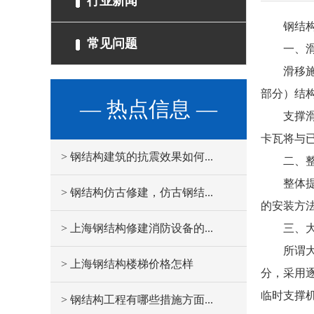
行业新闻
钢结构现
常见问题
一、滑
滑移施工
部分）结
— 热点信息 —
支撑滑移
卡瓦将与
> 钢结构建筑的抗震效果如何...
二、整
整体提升
> 钢结构仿古修建，仿古钢结...
的安装方
> 上海钢结构修建消防设备的...
三、大跨
所谓大跨
> 上海钢结构楼梯价格怎样
分，采用
临时支撑
> 钢结构工程有哪些措施方面...